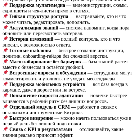
Поддержка мультимедиа
— видеоинструкции, схемы,
скриншоты и чек-листы прямо в статьях.
Гибкая структура доступа
— настраивайте, кто и что
может читать, редактировать, дополнять.
Актуализация знаний
— система напомнит, когда пора
обновить или пересмотреть материал.
История изменений
— полный контроль, кто и что
вносил, с возможностью отката.
Готовые шаблоны
— быстрое создание инструкций,
политик, onboarding-гайдов без сложной верстки.
Масштабирование без барьеров
— база знаний растет
вместе с бизнесом и остаётся удобной.
Встроенные опросы и обсуждения
— сотрудники могут
комментировать и уточнять, не уходя в мессенджеры.
Поддержка мобильных устройств
— вся база всегда в
кармане, даже в дороге или на встрече.
Повышение скорости адаптации
— новички быстрее
вливаются в рабочий ритм без лишних вопросов.
Отдельный модуль в CRM
— работает в связке с
остальными инструментами Битрикс.
Быстрое внедрение
— можно начать пользоваться уже в
первый день без лишней подготовки.
Связь с KPI и результатами
— отслеживайте, какие
знания реально приносят эффект.