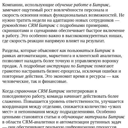
Компании, использующие
обучение работе в Битрикс
,
замечают ощутимый рост вовлечённости персонала и
скорость освоения новых функциональных возможностей. Не
нужно тратить недели на адаптацию новых сотрудников —
руководство CRM Битрикс
с подробными примерами,
скриншотами и сценариями обеспечивает быстрое включение
в работу. Это особенно важно в высококонкурентных нишах,
где скорость реакции напрямую влияет на результат.
Разделы, которые объясняют
как пользоваться Битрикс
в
рамках автоматизации, маркетинга и клиентской аналитики,
позволяют наладить более точную и управляемую воронку
продаж. А подробные
инструкции по Битрикс
помогают
грамотно настраивать бизнес-процессы, исключая ошибки и
повторные действия. Это экономит время и ресурсы — как
человеческие, так и финансовые.
Когда
справочник CRM Битрикс
интегрирован в
повседневную работу, команда начинает действовать более
слаженно. Повышается уровень ответственности, улучшается
координация между отделами, снижается количество «узких
мест» и непонимания между подразделениями. Особенно
ценными становятся статьи и
обучающие материалы Битрикс
в области CRM-аналитики и автоматизации рутинных задач
— они обеспечивают реальную цифровизацию процессов.