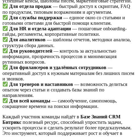
успешные кейсы, шаблоны писем, маркетинговые стратегии.
Для отдела продаж
— быстрый доступ к скриптам, FAQ
по продуктам, типовым возражениям и аргументам.
Для службы поддержки
— единое окно со статьями и
готовыми ответами для быстрой помощи клиентам.
Для HR и отдела адаптации
— пошаговые onboarding-
гайды, регламенты, корпоративные политики.
Для аналитиков
— шаблоны отчетов, методики анализа,
структура сбора данных.
Для руководителей
— контроль за актуальностью
информации, прозрачность процессов и минимизация
рутинных вопросов.
Для фрилансеров и удалённых сотрудников
—
оперативный доступ к нужным материалам без лишних писем
и звонков.
Для тренеров и наставников
— возможность делиться
опытом через статьи и создавать базы знаний по
направлениям.
Для всей команды
— самообучение, самопомощь,
сокращение времени на поиски информации.
Каждый участник команды найдёт в
Базе Знаний CRM
Битрикс
полезный ресурс, способный упростить задачи,
ускорить процессы и сделать результат более предсказуемым.
Это инструмент, который поддерживает рост и обучает в