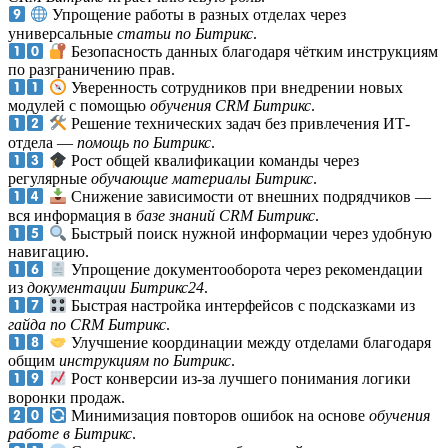
Упрощение работы в разных отделах через
универсальные
статьи по Битрикс
.
Безопасность данных благодаря чётким инструкциям
по разграничению прав.
Уверенность сотрудников при внедрении новых
модулей с помощью
обучения CRM Битрикс
.
Решение технических задач без привлечения ИТ-
отдела —
помощь по Битрикс
.
Рост общей квалификации команды через
регулярные
обучающие материалы Битрикс
.
Снижение зависимости от внешних подрядчиков —
вся информация в
базе знаний CRM Битрикс
.
Быстрый поиск нужной информации через удобную
навигацию.
Упрощение документооборота через рекомендации
из
документации Битрикс24
.
Быстрая настройка интерфейсов с подсказками из
гайда по CRM Битрикс
.
Улучшение координации между отделами благодаря
общим
инструкциям по Битрикс
.
Рост конверсии из-за лучшего понимания логики
воронки продаж.
Минимизация повторов ошибок на основе
обучения
работе в Битрикс
.