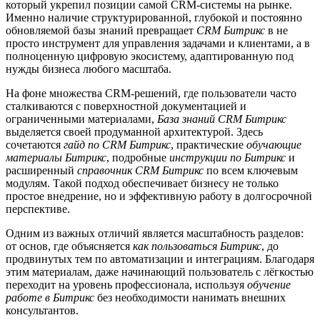
который укрепил позиции самой CRM-системы на рынке.
Именно наличие структурированной, глубокой и постоянно
обновляемой базы знаний превращает
CRM Битрикс
в не
просто инструмент для управления задачами и клиентами, а в
полноценную цифровую экосистему, адаптированную под
нужды бизнеса любого масштаба.
На фоне множества CRM-решений, где пользователи часто
сталкиваются с поверхностной документацией и
ограниченными материалами,
База знаний CRM Битрикс
выделяется своей продуманной архитектурой. Здесь
сочетаются
гайд по CRM Битрикс
, практические
обучающие
материалы Битрикс
, подробные
инструкции по Битрикс
и
расширенный
справочник CRM Битрикс
по всем ключевым
модулям. Такой подход обеспечивает бизнесу не только
простое внедрение, но и эффективную работу в долгосрочной
перспективе.
Одним из важных отличий является масштабность разделов:
от основ, где объясняется
как пользоваться Битрикс
, до
продвинутых тем по автоматизации и интеграциям. Благодаря
этим материалам, даже начинающий пользователь с лёгкостью
переходит на уровень профессионала, используя
обучение
работе в Битрикс
без необходимости нанимать внешних
консультантов.