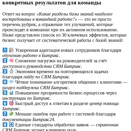
конкретных результатов для команды
Ответ на вопрос
«Какие разделы базы знаний наиболее
востребованы в командной работе?»
— это не просто
перечень рубрик, а отражение тех улучшений, которые
происходят в компании при их активном использовании.
Ниже представлен список из 30 ключевых эффектов, которые
бизнес получает от систематической работы с базой знаний:
Ускоренная адаптация новых сотрудников благодаря
обучению работе в Битрикс
.
Снижение нагрузки на руководителей за счёт
доступного
руководства CRM Битрикс
.
Экономия времени на повторяющихся задачах
благодаря
гайду по CRM Битрикс
.
Чёткое понимание алгоритмов общения с клиентами —
раздел
поддержка CRM Битрикс
.
Повышение прозрачности бизнес-процессов через
инструкции по Битрикс
.
Быстрый доступ к ответам в разделе
центр помощи
Битрикс
.
Меньше ошибок при работе с системой благодаря
документации Битрикс24
.
Единые стандарты обработки заявок —
справочник
CRM Битрикс
играет ключевую роль.