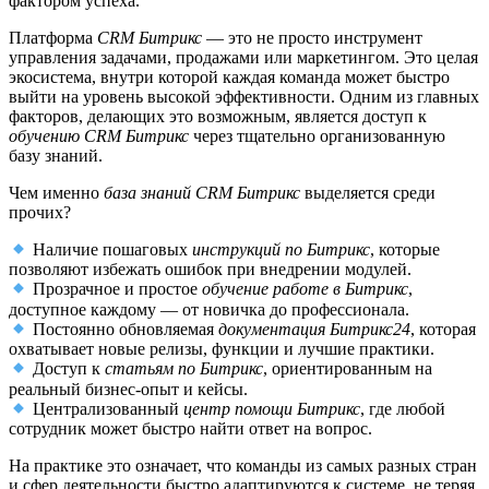
фактором успеха.
Платформа
CRM Битрикс
— это не просто инструмент
управления задачами, продажами или маркетингом. Это целая
экосистема, внутри которой каждая команда может быстро
выйти на уровень высокой эффективности. Одним из главных
факторов, делающих это возможным, является доступ к
обучению CRM Битрикс
через тщательно организованную
базу знаний.
Чем именно
база знаний CRM Битрикс
выделяется среди
прочих?
Наличие пошаговых
инструкций по Битрикс
, которые
позволяют избежать ошибок при внедрении модулей.
Прозрачное и простое
обучение работе в Битрикс
,
доступное каждому — от новичка до профессионала.
Постоянно обновляемая
документация Битрикс24
, которая
охватывает новые релизы, функции и лучшие практики.
Доступ к
статьям по Битрикс
, ориентированным на
реальный бизнес-опыт и кейсы.
Централизованный
центр помощи Битрикс
, где любой
сотрудник может быстро найти ответ на вопрос.
На практике это означает, что команды из самых разных стран
и сфер деятельности быстро адаптируются к системе, не теряя