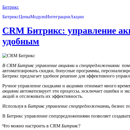
Битрикс
Битрикс
Цены
Модули
Интеграции
Акции
CRM Битрикс: управление ак
удобным
В CRM Битрикс управление акциями и спецпредложениями
помо
автоматизировать скидки, бонусные программы, персонализир
Битрикс предлагает удобное решение для эффективного управ
Ручное управление скидками и акциями отнимает много времен
акциями
автоматизирует эти процессы, исключает ошибки и эк
акций и отслеживать их эффективность.
Используя в
Битрикс управление спецпредложениями
,
бизнес п
В Битрикс управление спецпредложениями позволяет создават
Что можно настроить в CRM
Битрикс
?