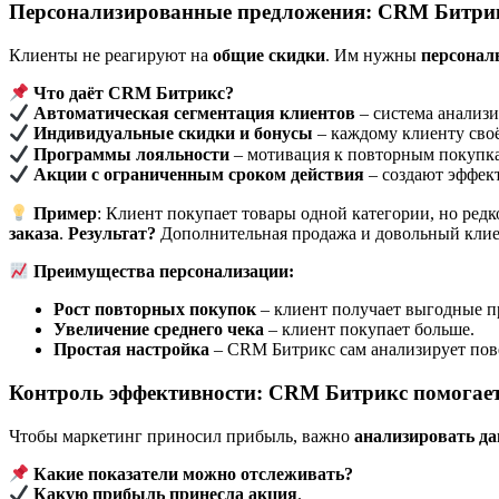
Персонализированные предложения: CRM Битрик
Клиенты не реагируют на
общие скидки
. Им нужны
персонал
Что даёт CRM Битрикс?
Автоматическая сегментация клиентов
– система анализ
Индивидуальные скидки и бонусы
– каждому клиенту сво
Программы лояльности
– мотивация к повторным покупк
Акции с ограниченным сроком действия
– создают эффект
Пример
: Клиент покупает товары одной категории, но ред
заказа
.
Результат?
Дополнительная продажа и довольный клие
Преимущества персонализации:
Рост повторных покупок
– клиент получает выгодные п
Увеличение среднего чека
– клиент покупает больше.
Простая настройка
– CRM Битрикс сам анализирует пов
Контроль эффективности: CRM Битрикс помогае
Чтобы маркетинг приносил прибыль, важно
анализировать д
Какие показатели можно отслеживать?
Какую прибыль принесла акция
.