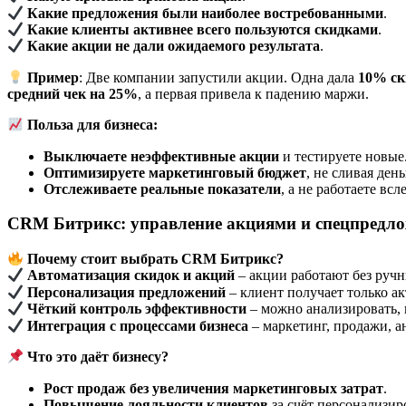
Какие предложения были наиболее востребованными
.
Какие клиенты активнее всего пользуются скидками
.
Какие акции не дали ожидаемого результата
.
Пример
: Две компании запустили акции. Одна дала
10% ск
средний чек на 25%
, а первая привела к падению маржи.
Польза для бизнеса:
Выключаете неэффективные акции
и тестируете новые
Оптимизируете маркетинговый бюджет
, не сливая ден
Отслеживаете реальные показатели
, а не работаете всл
CRM Битрикс: управление акциями и спецпредло
Почему стоит выбрать CRM Битрикс?
Автоматизация скидок и акций
– акции работают без ручн
Персонализация предложений
– клиент получает только а
Чёткий контроль эффективности
– можно анализировать, 
Интеграция с процессами бизнеса
– маркетинг, продажи, а
Что это даёт бизнесу?
Рост продаж без увеличения маркетинговых затрат
.
Повышение лояльности клиентов
за счёт персонализи