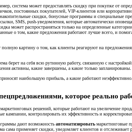
мер, система может предоставлять скидку при покупке от опред
вичков, постоянных покупателей, VIP-клиентов или корпоративн
акопительные скидки, бонусные программы и специальные пред
сылки, SMS, push-уведомления, которые автоматически оповеща
идка может распространяться только на определенные категории
анные о том, какие предложения работают лучше всего, и помог
ет полную картину о том, как клиенты реагируют на предложения
тема берет на себя всю рутинную работу, связанную с настройко
жения активны, какие завершены, а какие только запланированы.
приносят наибольшую прибыль, а какие работают неэффективно.
пецпредложениями, которое реально раб
 маркетинговых решений, которые работают на увеличение прод
ые кампании, контролировать их эффективность и корректироват
рограммы дают возможность
автоматизировать
маркетинговые п
ема сама применяет скидки, уведомляет клиентов и отслеживает 