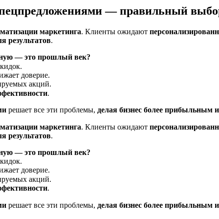
пецпредложениями — правильный выбор 
оматизации маркетинга
. Клиенты ожидают
персонализирован
ля результатов
.
чную — это прошлый век?
кидок.
нижает доверие.
ируемых акций.
ффективности
.
ми
решает все эти проблемы,
делая бизнес более прибыльным 
оматизации маркетинга
. Клиенты ожидают
персонализирован
ля результатов
.
чную — это прошлый век?
кидок.
нижает доверие.
ируемых акций.
ффективности
.
ми
решает все эти проблемы,
делая бизнес более прибыльным 