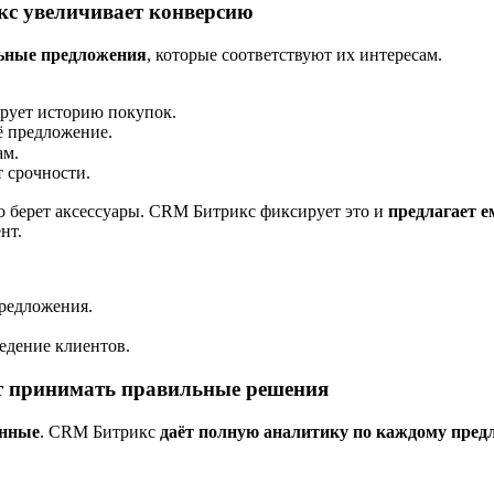
с увеличивает конверсию
ьные предложения
, которые соответствуют их интересам.
ирует историю покупок.
ё предложение.
ам.
 срочности.
ко берет аксессуары. CRM Битрикс фиксирует это и
предлагает е
нт.
редложения.
едение клиентов.
т принимать правильные решения
анные
. CRM Битрикс
даёт полную аналитику по каждому пре