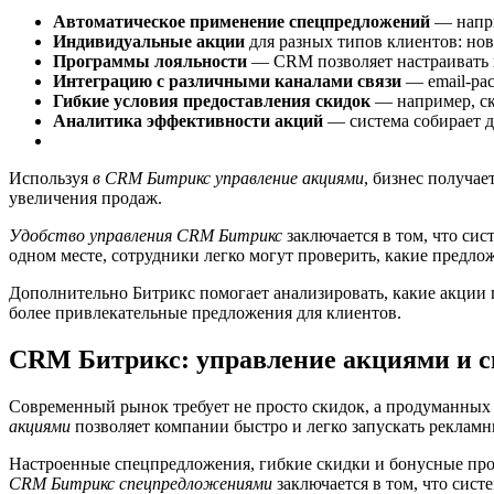
Автоматическое применение спецпредложений
— напри
Индивидуальные акции
для разных типов клиентов: но
Программы лояльности
— CRM позволяет настраивать н
Интеграцию с различными каналами связи
— email-рас
Гибкие условия предоставления скидок
— например, ск
Аналитика эффективности акций
— система собирает д
Используя
в CRM Битрикс управление акциями
, бизнес получа
увеличения продаж.
Удобство управления CRM Битрикс
заключается в том, что сис
одном месте, сотрудники легко могут проверить, какие предло
Дополнительно Битрикс помогает анализировать, какие акции 
более привлекательные предложения для клиентов.
CRM Битрикс: управление акциями и с
Современный рынок требует не просто скидок, а продуманных
акциями
позволяет компании быстро и легко запускать рекламн
Настроенные спецпредложения, гибкие скидки и бонусные п
CRM Битрикс спецпредложениями
заключается в том, что сист