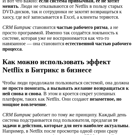
И вот что важно:
если система привычная, её не хотят
менять
. Люди не отказываются от Netflix в пользу старых
DVD-дисков, так и сотрудники не захотят возвращаться к
хаосу, где всё записывается в Excel, а клиенты теряются.
CRM Битрикс
становится
частью рабочего ритма
, а не
просто программой. Именно так создаётся лояльность к
системе, которая уже не воспринимается как что-то
навязанное — она становится
естественной частью рабочего
процесса
.
Как можно использовать эффект
Netflix в Битрикс в бизнесе
Чтобы люди продолжали пользоваться системой, она должна
не просто помогать, а вызывать желание возвращаться к
ней снова и снова
. В этом и кроется секрет успешных
платформ, таких как Netflix. Они создают
незаметное, но
мощное вовлечение
.
CRM Битрикс
работает по тому же принципу. Каждый день
система подстраивается под пользователя, предлагая
те
задачи и действия, которые для него наиболее актуальны
.
Например, в Netflix после просмотра одной серии сразу