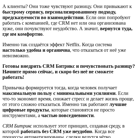
А клиенты? Они тоже чувствуют разницу. Они привыкают к
быстрому сервису, персонализированному подходу,
предсказуемости во взаимодействии
. Если они попробуют
работать с компанией, где CRM нет или она организована
хуже, они почувствуют неудобство. А значит,
вернутся туда,
где им комфортно
.
Именно так создаётся эффект Netflix. Когда система
настолько удобна и органична
, что отказаться от неё уже
невозможно.
Готовы внедрить CRM Битрикс и почувствовать разницу?
Начните прямо сейчас, и скоро без неё не сможете
работать!
Привычка формируется тогда, когда человек получает
максимальную пользу с минимальными усилиями
. Если
что-то экономит время, снижает стресс и делает жизнь проще,
от этого сложно отказаться. Именно так работают
лучшие
цифровые продукты
, которые становятся не просто
инструментами, а
частью повседневности
.
CRM Битрикс
использует этот принцип, создавая среду, в
которой
работать без CRM уже неудобно
. Когда все
процессы автоматизированы, сделки ведутся чётко,