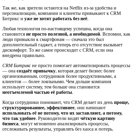
Так же, как зрители остаются на Netflix из-за удобства и
персонализации, компании и клиенты привыкают к CRM
Битрикс и
уже не хотят работать без неё
.
Любая технология по-настоящему успешна, когда она
становится
не просто полезной, а необходимой
. Вспомни, как
люди привыкли к смартфонам — сначала это был
дополнительный гаджет, а теперь его отсутствие вызывает
дискомфорт. То же самое происходит с CRM, если она
внедрена правильно.
CRM Битрикс
не просто помогает автоматизировать процессы
— она
создаёт привычку
, которая делает бизнес более
организованным, сотрудников более продуктивными, а
клиентов — более лояльными. Чем дольше компания
использует систему, тем больше она становится
неотъемлемой частью её работы
.
Когда сотрудники понимают, что CRM делает их день
проще,
структурированнее, эффективнее
, они начинают
использовать её не потому, что их заставляют, а потому,
что так удобнее
. Руководители видят
чёткую картину
бизнеса
, могут мгновенно анализировать процессы,
отслеживать результаты, управлять без хаоса и потерь.