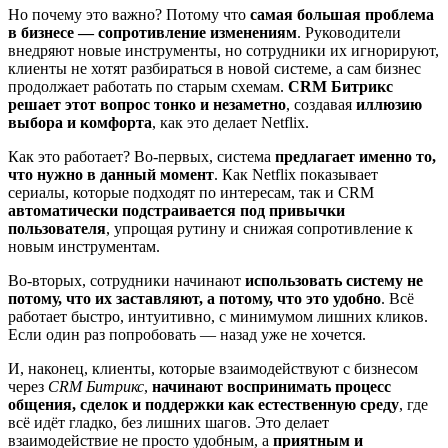
Но почему это важно? Потому что
самая большая проблема
в бизнесе — сопротивление изменениям
. Руководители
внедряют новые инструменты, но сотрудники их игнорируют,
клиенты не хотят разбираться в новой системе, а сам бизнес
продолжает работать по старым схемам.
CRM Битрикс
решает этот вопрос тонко и незаметно
, создавая
иллюзию
выбора и комфорта
, как это делает Netflix.
Как это работает? Во-первых, система
предлагает именно то,
что нужно в данный момент
. Как Netflix показывает
сериалы, которые подходят по интересам, так и CRM
автоматически подстраивается под привычки
пользователя
, упрощая рутину и снижая сопротивление к
новым инструментам.
Во-вторых, сотрудники начинают
использовать систему не
потому, что их заставляют, а потому, что это удобно
. Всё
работает быстро, интуитивно, с минимумом лишних кликов.
Если один раз попробовать — назад уже не хочется.
И, наконец, клиенты, которые взаимодействуют с бизнесом
через
CRM Битрикс
,
начинают воспринимать процесс
общения, сделок и поддержки как естественную среду
, где
всё идёт гладко, без лишних шагов. Это делает
взаимодействие не просто удобным, а
приятным и