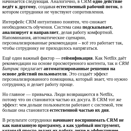
начинается следующая. Аналогично, в CRM
одно действие
ведёт к другому
, создавая
естественный рабочий поток
, в
котором сотрудники не чувствуют сопротивления.
Интерфейс CRM интуитивно понятен, что снижает
необходимость обучения. Система сама
подсказывает,
анализирует и направляет
, делая работу комфортной.
Напоминания, автоматические сценарии,
персонализированные рекомендации – всё это работает так,
чтобы сотруднику не приходилось напрягаться.
Ещё один важный фактор —
геймификация
. Как Netflix даёт
рекомендации на основе просмотренного контента, так и
CRM
Битрикс
предлагает
автоматизированные решения на
основе действий пользователя
. Это создаёт эффект
персонализированного помощника, который знает, что нужно
сотруднику, и делает работу проще.
Но главное — привычка. Люди возвращаются в Netflix,
потому что он становится частью их досуга. В CRM тот же
эффект: чем дольше пользователи работают с системой, тем
больше она становится
естественной частью их дня
.
В результате сотрудники
начинают воспринимать CRM не
как навязанную программу, а как удобный инструмент,
который просто делает их работу легче и эффективнее
.