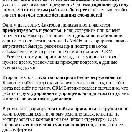
усилия – максимальный результат. Система
упрощает рутину
,
помогает сотрудникам
работать быстрее
и делает так, чтобы
клиент
получал сервис без лишних сложностей
.
Одним из главных факторов привязанности является
предсказуемость и удобство
. Если сотрудник или клиент
знает, что каждый раз он получает
одинаково стабильный
сервис
, он остаётся в системе. В Netflix нет сюрпризов: видео
загружается быстро, рекомендации подстраиваются
автоматически, интерфейс интуитивно понятен. CRM
работает по тому же принципу: задачи сами появляются в
нужное время, уведомления приходят вовремя, а данные
всегда под рукой.
Второй фактор –
чувство контроля без перегруженности
.
Люди не любят, когда их заставляют что-то делать, но любят,
когда всё идёт по плану. CRM Битрикс создаёт ощущение, что
работа
структурирована и упрощена
, но при этом сотрудник
и клиент
не чувствуют давления
.
В результате формируется
стойкая привычка
: сотрудники не
хотят возвращаться к ручному ведению задач, клиенты не
хотят работать с компаниями без чёткой структуры. CRM
становится
естественной частью процессов
, а отказ от неё –
дискомфортом.