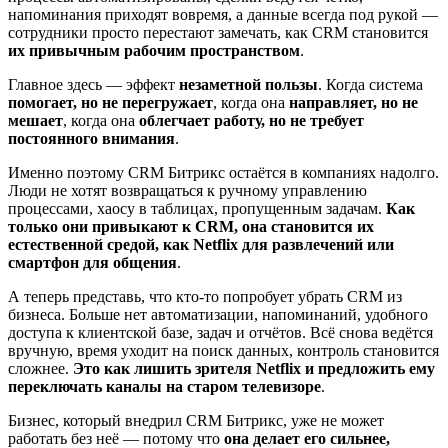
напоминания приходят вовремя, а данные всегда под рукой —
сотрудники просто перестают замечать, как CRM становится
их привычным рабочим пространством
.
Главное здесь — эффект
незаметной пользы
. Когда система
помогает, но не перегружает
, когда она
направляет, но не
мешает
, когда она
облегчает работу, но не требует
постоянного внимания
.
Именно поэтому CRM Битрикс остаётся в компаниях надолго.
Люди не хотят возвращаться к ручному управлению
процессами, хаосу в таблицах, пропущенным задачам.
Как
только они привыкают к CRM, она становится их
естественной средой, как Netflix для развлечений или
смартфон для общения
.
А теперь представь, что кто-то попробует убрать CRM из
бизнеса. Больше нет автоматизации, напоминаний, удобного
доступа к клиентской базе, задач и отчётов. Всё снова ведётся
вручную, время уходит на поиск данных, контроль становится
сложнее.
Это как лишить зрителя Netflix и предложить ему
переключать каналы на старом телевизоре
.
Бизнес, который внедрил CRM Битрикс, уже не может
работать без неё — потому что
она делает его сильнее,