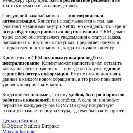
менеджеру сразу предложить
релевантное решение
, а не
тратить время на выяснение деталей.
Следующий важный момент —
многоуровневая
автоматизация
. Клиенты не задумываются о том, как
работают механизмы внутри Netflix, но ожидают, что сервис
всегда будет подстраиваться под их желания
. CRM делает
то же самое: она отправляет уведомления о статусе заказа,
напоминает о повторных покупках, предлагает бонусы и
скидки именно в тот момент, когда это нужно клиенту.
Кроме того, в CRM
вся коммуникация ведётся
централизованно
. Клиент может написать в чат, оставить
заявку на сайте, позвонить — и везде он получит
единый
сервис без потерь информации
. Ему не нужно повторять
данные в каждом новом обращении, а это резко повышает
уровень доверия к компании.
Когда клиент понимает, что ему
удобно, быстро и приятно
работать с компанией
, он остаётся. А если он попробует
перейти к конкуренту без CRM? Он сразу почувствует
разницу и захочет вернуться туда, где ему было комфортнее.
Цены на Битрикс
Модули Битрикс