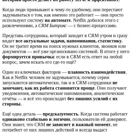
Когда люди привыкают к чему-то удобному, они перестают
задумываться о том, как именно это работает — они просто
используют систему
на автомате
. Netflix добился этого с
развлечениями, а
CRM Битрикс
— с бизнес-процессами.
Представь сотрудника, который заходит в CRM утром и сразу
видит
все актуальные задачи, напоминания, статистику
.
Он не тратит время на поиск нужных клиентов, звонков или
документов — всё уже организовано системой. В итоге у него
формируется привычка
: если в CRM есть ответ на любой
вопрос, зачем искать его где-то ещё?
Один из ключевых факторов —
плавность взаимодействия
.
Как в Netflix человек не задумывается, почему серии
запускаются автоматически, так и в CRM сотрудники
не
замечают, как их работа становится проще
. Они получают
уведомления, автоматические напоминания, аналитические
отчёты — и всё это происходит
без лишних усилий с их
стороны
.
Ещё одна деталь —
предсказуемость
. Когда система работает
одинаково стабильно и логично
, пользователи ей доверяют.
Они знают, что CRM
не зависнет в важный момент
, не
потребует от них лишних действий и всегда выдаст