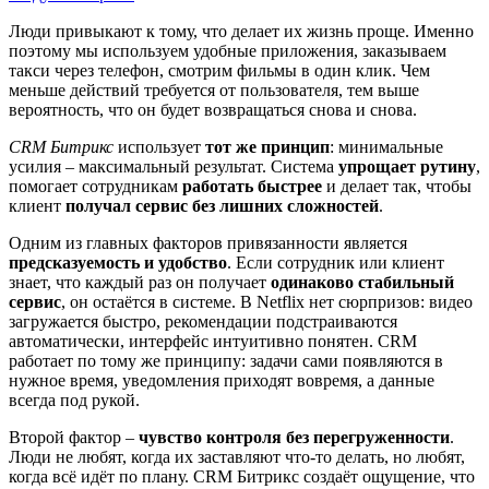
Люди привыкают к тому, что делает их жизнь проще. Именно
поэтому мы используем удобные приложения, заказываем
такси через телефон, смотрим фильмы в один клик. Чем
меньше действий требуется от пользователя, тем выше
вероятность, что он будет возвращаться снова и снова.
CRM Битрикс
использует
тот же принцип
: минимальные
усилия – максимальный результат. Система
упрощает рутину
,
помогает сотрудникам
работать быстрее
и делает так, чтобы
клиент
получал сервис без лишних сложностей
.
Одним из главных факторов привязанности является
предсказуемость и удобство
. Если сотрудник или клиент
знает, что каждый раз он получает
одинаково стабильный
сервис
, он остаётся в системе. В Netflix нет сюрпризов: видео
загружается быстро, рекомендации подстраиваются
автоматически, интерфейс интуитивно понятен. CRM
работает по тому же принципу: задачи сами появляются в
нужное время, уведомления приходят вовремя, а данные
всегда под рукой.
Второй фактор –
чувство контроля без перегруженности
.
Люди не любят, когда их заставляют что-то делать, но любят,
когда всё идёт по плану. CRM Битрикс создаёт ощущение, что