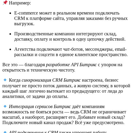
Например:
E-commerce может в реальном времени подключать
CRM к платформе сайта, управляя заказами без ручных
выгрузок.
Производственные компании интегрируют склад,
доставку, оплату и контроль в одну цепочку действий.
Агентства подключают чат-ботов, мессенджеры, email-
рассылки и соцсети в единое клиентское пространство.
Все это — благодаря
разработке API Битрикс
с упором на
открытость и техническую чистоту.
Когда
синхронизация CRM Битрикс
настроена, бизнес
получает не просто поток данных, а живую систему, в которой
каждый шаг логично вытекает из предыдущего: от лида до
аналитики, от задачи до оплаты.
Интеграция сервисов Битрикс
даёт компаниям
возможность не бояться роста — ведь CRM не ограничивает
масштаб, а наоборот, расширяет его. Добавьте новый склад?
Подключите новый канал продаж? Всё уже предусмотрено.
API подключение к CRM
также упрощает работу