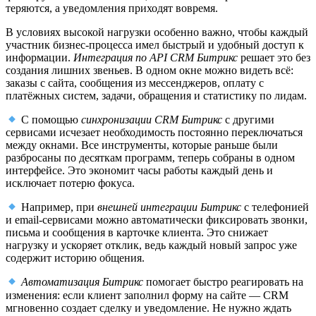
теряются, а уведомления приходят вовремя.
В условиях высокой нагрузки особенно важно, чтобы каждый
участник бизнес-процесса имел быстрый и удобный доступ к
информации.
Интеграция по API CRM Битрикс
решает это без
создания лишних звеньев. В одном окне можно видеть всё:
заказы с сайта, сообщения из мессенджеров, оплату с
платёжных систем, задачи, обращения и статистику по лидам.
С помощью
синхронизации CRM Битрикс
с другими
сервисами исчезает необходимость постоянно переключаться
между окнами. Все инструменты, которые раньше были
разбросаны по десяткам программ, теперь собраны в одном
интерфейсе. Это экономит часы работы каждый день и
исключает потерю фокуса.
Например, при
внешней интеграции Битрикс
с телефонией
и email-сервисами можно автоматически фиксировать звонки,
письма и сообщения в карточке клиента. Это снижает
нагрузку и ускоряет отклик, ведь каждый новый запрос уже
содержит историю общения.
Автоматизация Битрикс
помогает быстро реагировать на
изменения: если клиент заполнил форму на сайте — CRM
мгновенно создает сделку и уведомление. Не нужно ждать