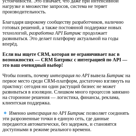
устойчивости. Это означает, что даже при интенсивной
нагрузке и множестве запросов, система не теряет
производительность.
Благодаря широкому сообществу разработчиков, наличию
готовых решений, а также постоянной поддержке новых
технологий,
разработка API Битрикс
продолжает
развиваться. Это делает платформу актуальной на годы
вперёд.
Если вы ищете CRM, которая не ограничивает вас в
возможностях — CRM Битрикс с интеграцией по API —
это ваш очевидный выбор!
Чтобы понять, почему
интеграция по API
вывела
Битрикс
на
первое место среди CRM-платформ, достаточно взглянуть на
практику: сегодня ни один растущий бизнес не может
развиваться в изоляции. Слишком много процессов завязано
на сторонние решения — логистика, финансы, реклама,
клиентская поддержка.
Именно
интеграция по API Битрикс
позволяет соединять
эти разрозненные точки в единую сеть, где данные
передаются автоматически, без задержек, и становятся
доступными в режиме реального времени.