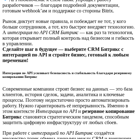
разработчиков — благодаря подробной документации,
готовым webhook’ам и поддержке со стороны Bitrix.
Рынок диктует новые правила, и побеждает не тот, у кого
больше сотрудников, а тот, кто быстрее внедряет технологию.
А
интеграция по API CRM Битрикс
— как раз та технология,
которая открывает полный контроль над бизнесом и гибкость
в управлении.
Сделайте шаг в будущее — выберите CRM Битрикс с
интеграцией по API и стройте бизнес, готовый к любым
переменам!
Интеграция по API усиливает безопасность и стабильность благодаря резервному
копированию Битрикс
Современные компании строят бизнес на данных — это база
клиентов, история сделок, задачи, аналитика и ключевые
процессы. Поэтому недостаточно просто автоматизировать
работу. Нужно гарантировать её непрерывность. Именно в
этом контексте
Интеграция по API
и
резервное копирование
Битрикс
становятся стратегическим тандемом, способным
защитить цифровую инфраструктуру от любых сбоев.
При работе с
интеграцией по API Битрикс
создаётся
множество точек обмена данными между CRM и внешними