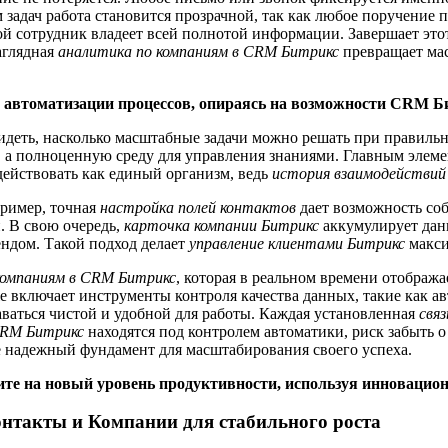
задач работа становится прозрачной, так как любое поручение 
й сотрудник владеет всей полнотой информации. Завершает эт
аглядная
аналитика по компаниям в CRM Битрикс
превращает мас
ы автоматизации процессов, опираясь на возможности CRM Б
видеть, насколько масштабные задачи можно решать при правил
 а полноценную среду для управления знаниями. Главным элеме
действовать как единый организм, ведь
история взаимодействий
пример, точная
настройка полей контактов
дает возможность со
. В свою очередь,
карточка компании Битрикс
аккумулирует данн
ендом. Такой подход делает
управление клиентами Битрикс
макси
компаниям в CRM Битрикс
, которая в реальном времени отобража
е включает инструменты контроля качества данных, такие как а
аваться чистой и удобной для работы. Каждая установленная
свя
CRM Битрикс
находятся под контролем автоматики, риск забыть о
те надежный фундамент для масштабирования своего успеха.
ите на новый уровень продуктивности, используя инноваци
нтакты и Компании для стабильного роста