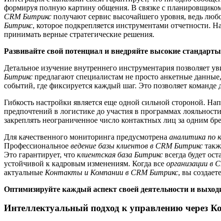
формируя полную картину общения. В связке с планировщиком 
CRM Битрикс
получают сервис высочайшего уровня, ведь любо
Битрикс
, которое подкрепляется инструментами отчетности. Н
принимать верные стратегические решения.
Развивайте свой потенциал и внедряйте высокие стандарт
Детальное изучение внутреннего инструментария позволяет у
Битрикс
предлагают специалистам не просто анкетные данные,
событий, где фиксируется каждый шаг. Это позволяет команде 
Гибкость настройки является еще одной сильной стороной. На
предпочтений в логистике до участия в программах лояльности
закреплять неограниченное число контактных лиц за одним бр
Для качественного мониторинга предусмотрена
аналитика по 
Профессиональное
ведение базы клиентов в CRM Битрикс
такж
Это гарантирует, что
клиентская база Битрикс
всегда будет ост
устойчивой к кадровым изменениям. Когда все
организации в 
актуальные
Контакты и Компании в CRM Битрикс
, вы создае
Оптимизируйте каждый аспект своей деятельности и выход
Интеллектуальный подход к управлению через Ко