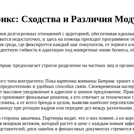
икс: Сходства и Различия Мод
я долгосрочных отношений с аудиторией, обеспечивая идеальны
ится недостаточно, и здесь на помощь приходит программное о
 среда, где фиксируется каждый шаг покупателя, от первого кл
дентную гибкость в адаптации под конкретные ниши бизнеса, об
итрикс
предполагает строгое разделение на частных лиц и органи
го типа контрагента: Пока
карточка компании Битрикс
хранит о
 предпочтениях и удобных способах связи. Своевременная
настр
т массовое уведомление в адресное и ценное предложение. Пра
о принимает финальные решения, а кто отвечает за техническое
еловека, а от всего бренда в целом, выявляя наиболее перспект
таницу при ротации кадров или передаче дел между различными 
о стороны заказчика. Партнеры видят, что о них помнят, а их 
я мощным активом, который растет в цене с каждым новым за
дставителей, риск ошибок в финансовых документах стремится к 