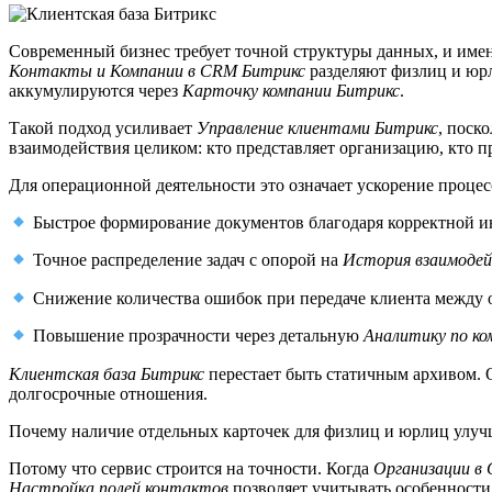
Современный бизнес требует точной структуры данных, и им
Контакты и Компании в CRM Битрикс
разделяют физлиц и юрл
аккумулируются через
Карточку компании Битрикс
.
Такой подход усиливает
Управление клиентами Битрикс
, поск
взаимодействия целиком: кто представляет организацию, кто пр
Для операционной деятельности это означает ускорение процес
Быстрое формирование документов благодаря корректной и
Точное распределение задач с опорой на
История взаимодей
Снижение количества ошибок при передаче клиента между 
Повышение прозрачности через детальную
Аналитику по к
Клиентская база Битрикс
перестает быть статичным архивом. О
долгосрочные отношения.
Почему наличие отдельных карточек для физлиц и юрлиц улуч
Потому что сервис строится на точности. Когда
Организации в
Настройка полей контактов
позволяет учитывать особенности