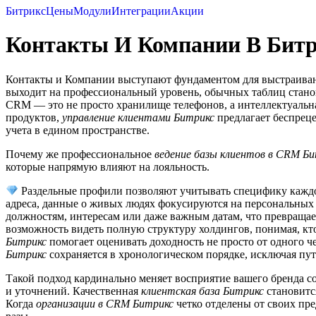
Битрикс
Цены
Модули
Интеграции
Акции
Контакты И Компании В Битр
Контакты и Компании выступают фундаментом для выстраивани
выходит на профессиональный уровень, обычных таблиц станов
CRM — это не просто хранилище телефонов, а интеллектуальная
продуктов,
управление клиентами Битрикс
предлагает беспреце
учета в едином пространстве.
Почему же профессиональное
ведение базы клиентов в CRM Б
которые напрямую влияют на лояльность.
Раздельные профили позволяют учитывать специфику каждо
адреса, данные о живых людях фокусируются на персональных
должностям, интересам или даже важным датам, что превращае
возможность видеть полную структуру холдингов, понимая, кт
Битрикс
помогает оценивать доходность не просто от одного ч
Битрикс
сохраняется в хронологическом порядке, исключая пу
Такой подход кардинально меняет восприятие вашего бренда с
и уточнений. Качественная
клиентская база Битрикс
становитс
Когда
организации в CRM Битрикс
четко отделены от своих пре