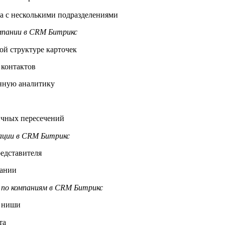
а с несколькими подразделениями
пании в CRM Битрикс
ой структуре карточек
 контактов
нную аналитику
ичных пересечений
ации в CRM Битрикс
едставителя
пании
 по компаниям в CRM Битрикс
 ниши
та