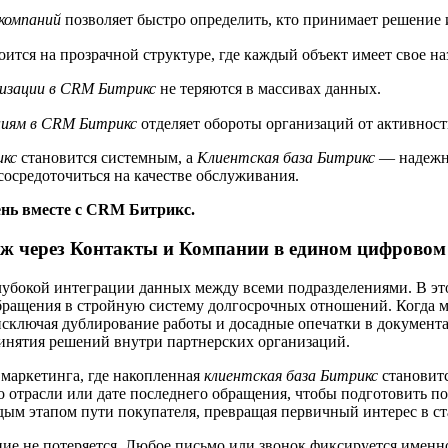
 компаний
позволяет быстро определить, кто принимает решение и 
оится на прозрачной структуре, где каждый объект имеет свое на
изации в CRM Битрикс
не теряются в массивах данных.
ниям в CRM Битрикс
отделяет обороты организаций от активност
икс
становится системным, а
Клиентская база Битрикс
— надежно
осредоточиться на качестве обслуживания.
ень вместе с CRM Битрикс.
ж через Контакты и Компании в едином цифровом
лубокой интеграции данных между всеми подразделениями. В эт
бращения в стройную систему долгосрочных отношений. Когда 
исключая дублирование работы и досадные опечатки в документах
ринятия решений внутри партнерских организаций.
аркетинга, где накопленная
клиентская база Битрикс
становит
 отрасли или дате последнего обращения, чтобы подготовить п
дым этапом пути покупателя, превращая первичный интерес в с
ние не потеряется. Любое письмо или звонок фиксируется именно