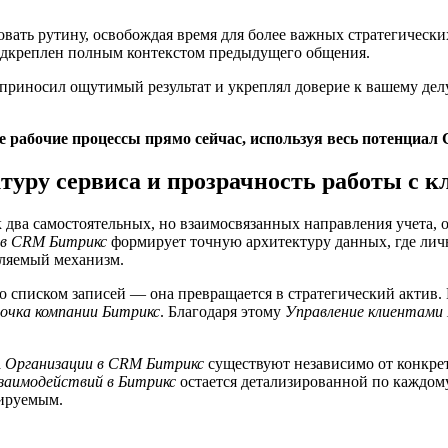
вать рутину, освобождая время для более важных стратегически
подкреплен полным контекстом предыдущего общения.
приносил ощутимый результат и укреплял доверие к вашему дел
 рабочие процессы прямо сейчас, используя весь потенциал
уру сервиса и прозрачность работы с к
 два самостоятельных, но взаимосвязанных направления учета,
 в CRM Битрикс
формирует точную архитектуру данных, где ли
вляемый механизм.
о списком записей — она превращается в стратегический актив.
очка компании Битрикс
. Благодаря этому
Управление клиентами
а
Организации в CRM Битрикс
существуют независимо от конкре
заимодействий в Битрикс
остается детализированной по каждом
ируемым.