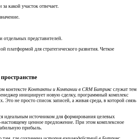
за какой участок отвечает.
значение.
и отдельных представителей.
й платформой для стратегического развития. Четкое
 пространстве
ом контексте
Контакты и Компании в CRM Битрикс
служат тем
менеджер инициирует новую сделку, программный комплекс
. Это не просто список записей, а живая среда, в которой
связь
ся идеальным источником для формирования целевых
о-настоящему ценное предложение. При этом комплексное
табильную прибыль.
 там, где сохранена
история взаимодействий в Битрикс
,