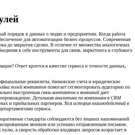
улей
й порядок в данных о людях и предприятиях. Когда работа
беспечение для автоматизации бизнес-процессов. Современная
ика до закрытия сделки. В отличие от множества аналогичных
ъединяя в себе инструменты для связи, маркетинга и глубокого
зации? Ответ кроется в качестве сервиса и точности данных,
фициальные реквизиты, банковские счета и юридические
ойка полей контактов
помогает сегментировать аудиторию по
вильно выстроенная
связь контактов и компаний
дает
 сопровождение. Детальная
аналитика по компаниям в CRM
ивных и прибыльных партнеров. Вся
история взаимодействий в
департаментами сервиса.
корпоративные стандарты соблюдаются без лишних напоминаний
фиксированным звонком или успешно отправленным письмом.
нулю, а скорость обработки входящих запросов возрастает в