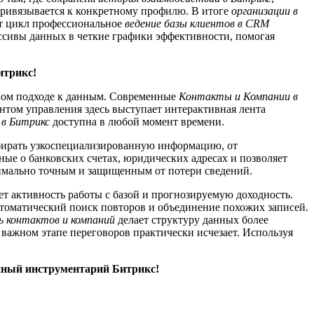
привязывается к конкретному профилю. В итоге
организации в
от цикл профессиональное
ведение базы клиентов в CRM
сивы данных в четкие графики эффективности, помогая
итрикс!
ьном подходе к данным. Современные
Контакты и Компании в
нтом управления здесь выступает интерактивная лента
 в Битрикс
доступна в любой момент времени.
бирать узкоспециализированную информацию, от
ые о банковских счетах, юридических адресах и позволяет
мально точным и защищенным от потери сведений.
ет активность работы с базой и прогнозируемую доходность.
втоматический поиск повторов и объединение похожих записей.
зь контактов и компаний
делает структуру данных более
 важном этапе переговоров практически исчезает. Используя
онный инструментарий Битрикс!