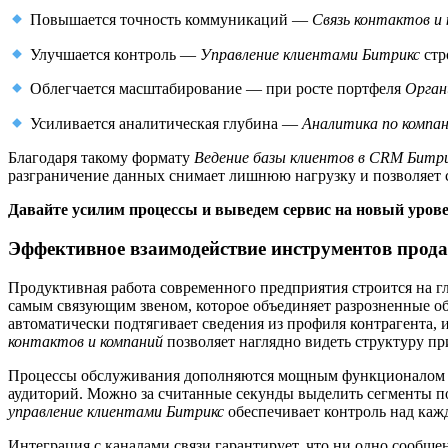
Повышается точность коммуникаций —
Связь контактов и
Улучшается контроль —
Управление клиентами Битрикс
стр
Облегчается масштабирование — при росте портфеля
Орган
Усиливается аналитическая глубина —
Аналитика по компа
Благодаря такому формату
Ведение базы клиентов в CRM Битр
разграничение данных снимает лишнюю нагрузку и позволяет с
Давайте усилим процессы и выведем сервис на новый уров
Эффективное взаимодействие инструментов прода
Продуктивная работа современного предприятия строится на г
самым связующим звеном, которое объединяет разрозненные о
автоматически подтягивает сведения из профиля контрагента, 
контактов и компаний
позволяет наглядно видеть структуру п
Процессы обслуживания дополняются мощным функционалом м
аудиторий. Можно за считанные секунды выделить сегменты по
управление клиентами Битрикс
обеспечивает контроль над каж
Интеграция с каналами связи гарантирует, что ни одно сообще