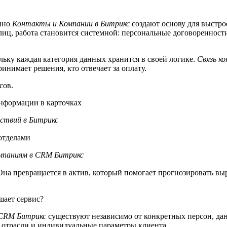
енно
Контакты и Компании в Битрикс
создают основу для выстро
иц, работа становится системной: персональные договоренност
ольку каждая категория данных хранится в своей логике.
Связь к
инимает решения, кто отвечает за оплату.
сов.
нформации в карточках
ствий в Битрикс
отделами
омпаниям в CRM Битрикс
на превращается в актив, который помогает прогнозировать выр
шает сервис?
 CRM Битрикс
существуют независимо от конкретных персон, дан
 отрасли и индивидуальные параметры клиента.