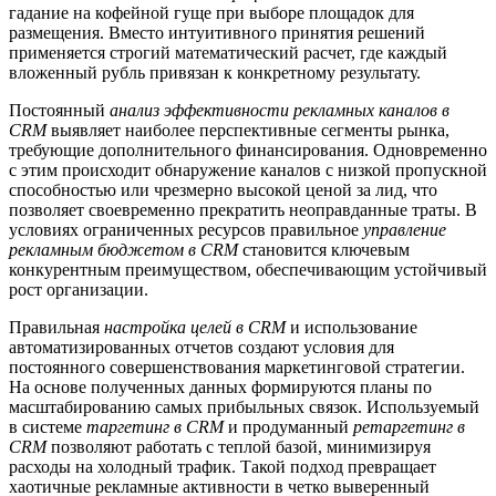
гадание на кофейной гуще при выборе площадок для
размещения. Вместо интуитивного принятия решений
применяется строгий математический расчет, где каждый
вложенный рубль привязан к конкретному результату.
Постоянный
анализ эффективности рекламных каналов в
CRM
выявляет наиболее перспективные сегменты рынка,
требующие дополнительного финансирования. Одновременно
с этим происходит обнаружение каналов с низкой пропускной
способностью или чрезмерно высокой ценой за лид, что
позволяет своевременно прекратить неоправданные траты. В
условиях ограниченных ресурсов правильное
управление
рекламным бюджетом в CRM
становится ключевым
конкурентным преимуществом, обеспечивающим устойчивый
рост организации.
Правильная
настройка целей в CRM
и использование
автоматизированных отчетов создают условия для
постоянного совершенствования маркетинговой стратегии.
На основе полученных данных формируются планы по
масштабированию самых прибыльных связок. Используемый
в системе
таргетинг в CRM
и продуманный
ретаргетинг в
CRM
позволяют работать с теплой базой, минимизируя
расходы на холодный трафик. Такой подход превращает
хаотичные рекламные активности в четко выверенный