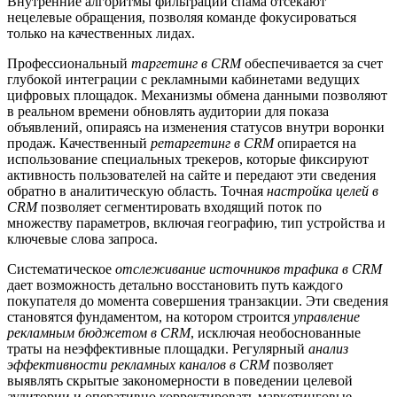
Внутренние алгоритмы фильтрации спама отсекают
нецелевые обращения, позволяя команде фокусироваться
только на качественных лидах.
Профессиональный
таргетинг в CRM
обеспечивается за счет
глубокой интеграции с рекламными кабинетами ведущих
цифровых площадок. Механизмы обмена данными позволяют
в реальном времени обновлять аудитории для показа
объявлений, опираясь на изменения статусов внутри воронки
продаж. Качественный
ретаргетинг в CRM
опирается на
использование специальных трекеров, которые фиксируют
активность пользователей на сайте и передают эти сведения
обратно в аналитическую область. Точная
настройка целей в
CRM
позволяет сегментировать входящий поток по
множеству параметров, включая географию, тип устройства и
ключевые слова запроса.
Систематическое
отслеживание источников трафика в CRM
дает возможность детально восстановить путь каждого
покупателя до момента совершения транзакции. Эти сведения
становятся фундаментом, на котором строится
управление
рекламным бюджетом в CRM
, исключая необоснованные
траты на неэффективные площадки. Регулярный
анализ
эффективности рекламных каналов в CRM
позволяет
выявлять скрытые закономерности в поведении целевой
аудитории и оперативно корректировать маркетинговые