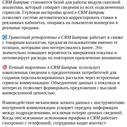
CRM Битрикс
становится базой для работы модуля сквозной
аналитики, который собирает сведения из всех подключенных
сервисов. Глубокая
настройка целей в CRM Битрикс
позволяет системе автоматически корректировать ставки в
рекламных кабинетах, опираясь на показатели конверсии в
реальные продажи.
Грамотный
ретаргетинг в CRM Битрикс
работает в связке
с товарным каталогом, предлагая пользователям именно те
позиции, которыми они интересовались ранее. Это
значительно повышает вероятность завершения покупки и
оптимизирует расходы на повторное привлечение внимания.
Точный
таргетинг в CRM Битрикс
использует
накопленные сведения о предпочтениях потребителей для
создания персонализированных рассылок через встроенные
сервисы коммуникации. Объединение данных о покупках и
интересах позволяет формировать предложения с высокой
конверсионной ценностью.
Взаимодействие механизмов захвата данных с инструментами
внутренней коммуникации ускоряет передачу информации
между подразделениями, исключая потерю ценных сведений.
Когда
отслеживание источников трафика в CRM
работает
синхронно с телефонией, сотрудники видят контекст