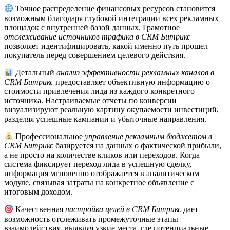
Точное распределение финансовых ресурсов становится
возможным благодаря глубокой интеграции всех рекламных
площадок с внутренней базой данных. Грамотное
отслеживание источников трафика в CRM Битрикс
позволяет идентифицировать, какой именно путь прошел
покупатель перед совершением целевого действия.
Детальный
анализ эффективности рекламных каналов в
CRM Битрикс
предоставляет объективную информацию о
стоимости привлечения лида из каждого конкретного
источника. Настраиваемые отчеты по конверсии
визуализируют реальную картину окупаемости инвестиций,
разделяя успешные кампании и убыточные направления.
Профессиональное
управление рекламным бюджетом в
CRM Битрикс
базируется на данных о фактической прибыли,
а не просто на количестве кликов или переходов. Когда
система фиксирует переход лида в успешную сделку,
информация мгновенно отображается в аналитическом
модуле, связывая затраты на конкретное объявление с
итоговым доходом.
Качественная
настройка целей в CRM Битрикс
дает
возможность отслеживать промежуточные этапы
взаимодействия, выявляя узкие места, где потенциальные