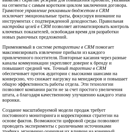
на сегменты с самым коротким циклом заключения договора.
Грамотное
управление рекламным бюджетом в CRM
исключает эмоциональные траты, фокусируя внимание на
инструментах с подтвержденной доходностью. Правильная
настройка целей в CRM
позволяет автоматизировать контроль
ключевых показателей, освобождая время для разработки
новых рыночных предложений.
Применяемый в системе
ретаргетинг в CRM
помогает
максимизировать извлечение прибыли из каждого
привлеченного посетителя. Повторные касания через разные
каналы коммуникации укрепляют доверие к бренду и
повышают средний чек. Точный
таргетинг в CRM
обеспечивает приток аудитории с высокими шансами на
конверсию, что снижает нагрузку на менеджеров и повышает
общую эффективность работы отдела. Эти технологии
позволяют компании расти не за счет простого увеличения
штата, а благодаря качественному улучшению каждого этапа
воронки.
Создание масштабируемой модели продаж требует
постоянного мониторинга и корректировки стратегии на
основе фактов. Возможности цифровой среды позволяют
проводить эксперименты с различными источниками
трафика, мгновенно оценивая их влияние на конечный