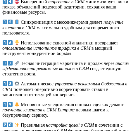
Выверенный
таргетинг в CRM
минимизирует риски
показа объявлений нецелевой аудитории, сохраняя ваши
финансовые ресурсы.
Синхронизация с мессенджерами делает
получение
клиентов в CRM
максимально удобным для современного
пользователя.
Использование сквозной аналитики превращает
отслеживание источников трафика в CRM
в мощный
инструмент конкурентной борьбы.
Тесная интеграция маркетинга и продаж через
анализ
эффективности рекламных каналов в CRM
создает единую
стратегию роста.
Автоматическое
управление рекламным бюджетом в
CRM
позволяет оперативно корректировать ставки в
зависимости от текущей конверсии.
Мгновенные уведомления о новых сделках делают
получение клиентов в CRM Битрикс
первым шагом к
безупречному сервису.
Правильная
настройка целей в CRM
в сочетании с
передовым
таргетингом в CRM
формирует бесконечный цикл