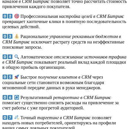
каналов в CRM Битрикс
позволяет точно рассчитать стоимость
привлечения каждого покупателя.
Профессиональная
настройка целей в CRM Битрикс
превращает хаотичные клики в понятную последовательность
целевых действий.
Рациональное
управление рекламным бюджетом в
CRM Битрикс
исключает растрату средств на неэффективные
поисковые запросы.
Автоматическое
отслеживание источников трафика
в CRM Битрикс
показывает реальный вклад каждой площадки
в общую прибыль организации.
Быстрое
получение клиентов в CRM
через
социальные сети становится возможным благодаря
мгновенной передаче данных в руки менеджеров.
Результативный
ретаргетинг в CRM Битрикс
помогает существенно снизить расходы на привлечение за
счет работы с уже прогретой аудиторией.
Точный
таргетинг в CRM Битрикс
позволяет
находить новых потребителей, ориентируясь на профили
ваших самых лояльных покупателей.