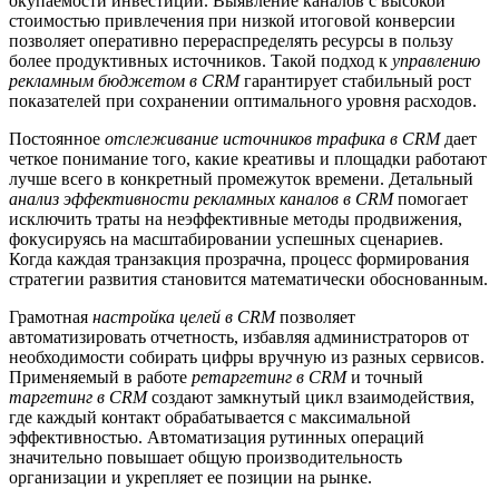
окупаемости инвестиций. Выявление каналов с высокой
стоимостью привлечения при низкой итоговой конверсии
позволяет оперативно перераспределять ресурсы в пользу
более продуктивных источников. Такой подход к
управлению
рекламным бюджетом в CRM
гарантирует стабильный рост
показателей при сохранении оптимального уровня расходов.
Постоянное
отслеживание источников трафика в CRM
дает
четкое понимание того, какие креативы и площадки работают
лучше всего в конкретный промежуток времени. Детальный
анализ эффективности рекламных каналов в CRM
помогает
исключить траты на неэффективные методы продвижения,
фокусируясь на масштабировании успешных сценариев.
Когда каждая транзакция прозрачна, процесс формирования
стратегии развития становится математически обоснованным.
Грамотная
настройка целей в CRM
позволяет
автоматизировать отчетность, избавляя администраторов от
необходимости собирать цифры вручную из разных сервисов.
Применяемый в работе
ретаргетинг в CRM
и точный
таргетинг в CRM
создают замкнутый цикл взаимодействия,
где каждый контакт обрабатывается с максимальной
эффективностью. Автоматизация рутинных операций
значительно повышает общую производительность
организации и укрепляет ее позиции на рынке.