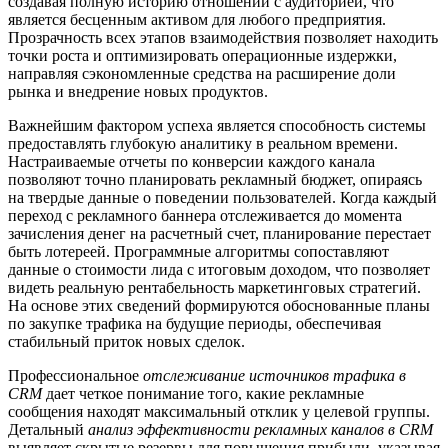
создавая полную историю отношений с аудиторией, что
является бесценным активом для любого предприятия.
Прозрачность всех этапов взаимодействия позволяет находить
точки роста и оптимизировать операционные издержки,
направляя сэкономленные средства на расширение доли
рынка и внедрение новых продуктов.
Важнейшим фактором успеха является способность системы
предоставлять глубокую аналитику в реальном времени.
Настраиваемые отчеты по конверсии каждого канала
позволяют точно планировать рекламный бюджет, опираясь
на твердые данные о поведении пользователей. Когда каждый
переход с рекламного баннера отслеживается до момента
зачисления денег на расчетный счет, планирование перестает
быть лотереей. Программные алгоритмы сопоставляют
данные о стоимости лида с итоговым доходом, что позволяет
видеть реальную рентабельность маркетинговых стратегий.
На основе этих сведений формируются обоснованные планы
по закупке трафика на будущие периоды, обеспечивая
стабильный приток новых сделок.
Профессиональное
отслеживание источников трафика в
CRM
дает четкое понимание того, какие рекламные
сообщения находят максимальный отклик у целевой группы.
Детальный
анализ эффективности рекламных каналов в CRM
выявляет скрытые резервы для повышения прибыли, указывая