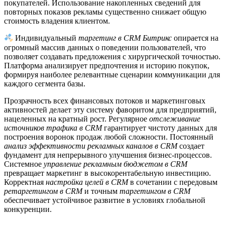
покупателей. Использование накопленных сведений для
повторных показов рекламы существенно снижает общую
стоимость владения клиентом.
Индивидуальный
таргетинг в CRM Битрикс
опирается на
огромный массив данных о поведении пользователей, что
позволяет создавать предложения с хирургической точностью.
Платформа анализирует предпочтения и историю покупок,
формируя наиболее релевантные сценарии коммуникации для
каждого сегмента базы.
Прозрачность всех финансовых потоков и маркетинговых
активностей делает эту систему фаворитом для предприятий,
нацеленных на кратный рост. Регулярное
отслеживание
источников трафика в CRM
гарантирует чистоту данных для
построения воронок продаж любой сложности. Постоянный
анализ эффективности рекламных каналов в CRM
создает
фундамент для непрерывного улучшения бизнес-процессов.
Системное
управление рекламным бюджетом в CRM
превращает маркетинг в высокорентабельную инвестицию.
Корректная
настройка целей в CRM
в сочетании с передовым
ретаргетингом в CRM
и точным
таргетингом в CRM
обеспечивает устойчивое развитие в условиях глобальной
конкуренции.